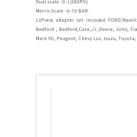
Dual scale -0-1,000PSI;
Metric Scale -0-70 BAR.
13Piece adapter set included FORD/Navis
Bedford , Bedford,Case,J.I.,Deere, John, F
Mark VII, Peugeot, Chevy Luv, Isuzu, Toyota,