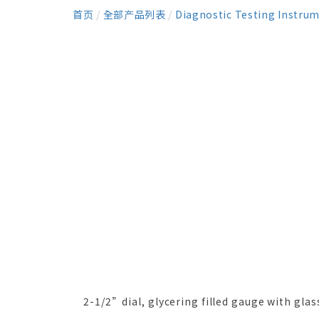
首页
/
全部产品列表
/
Diagnostic Testing Instru
2-1/2”dial, glycering filled gauge with glass